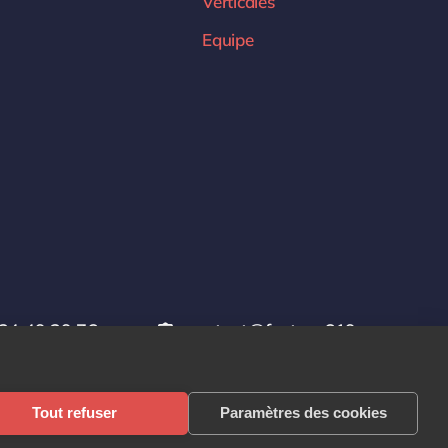
Verticales
Equipe
24 49 29 76
contact@factory619.com
Tout refuser
Paramètres des cookies
CGU
Mentions légales
Politique de confidentialité