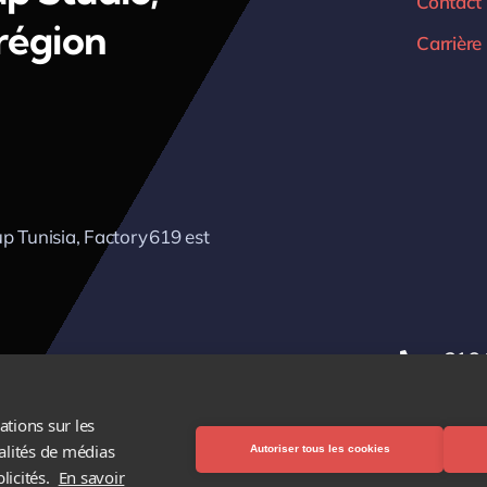
Contact
 région
Carrière
p Tunisia, Factory 619 est
+216 
ations sur les
nalités de médias
Autoriser tous les cookies
licités.
En savoir