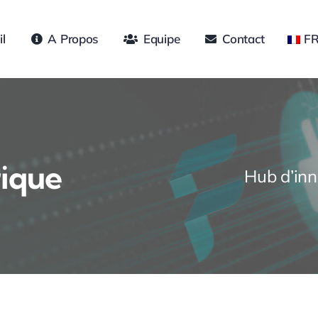
l
A Propos
Equipe
Contact
F
ique
Hub d’inn