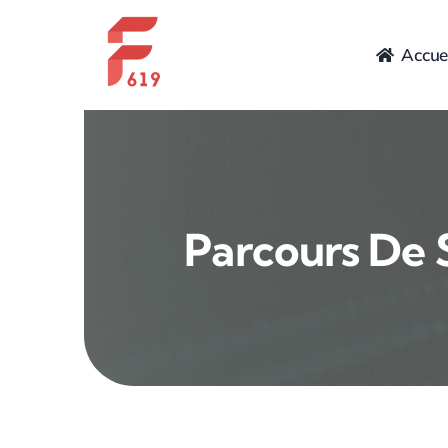
Skip
to
Accuei
content
Parcours De 