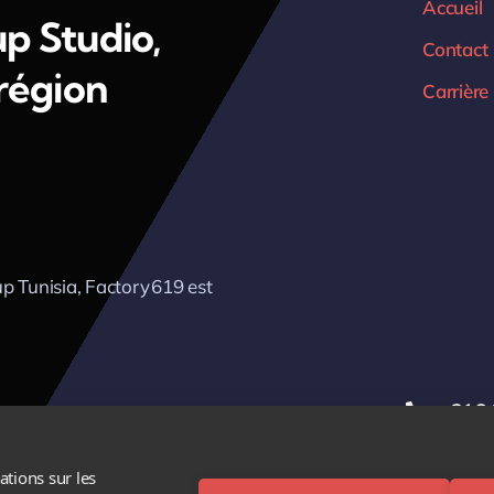
Accueil
up Studio,
Contact
 région
Carrière
p Tunisia, Factory 619 est
+216 
ations sur les