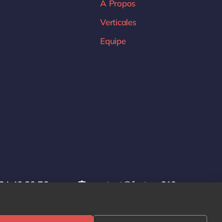
A Propos
Verticales
Equipe
24 49 29 76
contact@factory619.com